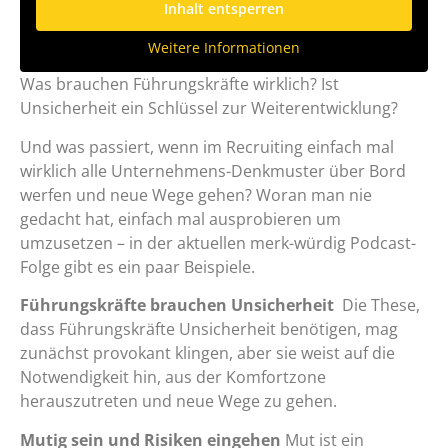
Inhalt entsperren
Weitere Informationen
Was brauchen Führungskräfte wirklich?
Ist
Unsicherheit ein Schlüssel zur Weiterentwicklung?
Und was passiert, wenn im Recruiting einfach mal
wirklich alle Unternehmens-Denkmuster über Bord
werfen und neue Wege gehen? Woran man nie
gedacht hat, einfach mal ausprobieren um
umzusetzen – in der aktuellen merk-würdig Podcast-
Folge gibt es ein paar Beispiele.
Führungskräfte brauchen Unsicherheit
Die These,
dass Führungskräfte Unsicherheit benötigen, mag
zunächst provokant klingen, aber sie weist auf die
Notwendigkeit hin, aus der Komfortzone
herauszutreten und neue Wege zu gehen.
Mutig sein und Risiken eingehen
Mut ist ein