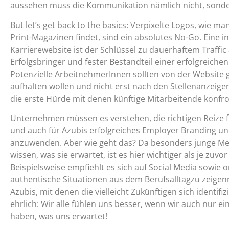
aussehen muss die Kommunikation nämlich nicht, sonde
But let’s get back to the basics: Verpixelte Logos, wie ma
Print-Magazinen findet, sind ein absolutes No-Go. Eine
Karrierewebsite ist der Schlüssel zu dauerhaftem Traffic 
Erfolgsbringer und fester Bestandteil einer erfolgreiche
Potenzielle ArbeitnehmerInnen sollten von der Website gef
aufhalten wollen und nicht erst nach den Stellenanzeige
die erste Hürde mit denen künftige Mitarbeitende konfr
Unternehmen müssen es verstehen, die richtigen Reize fü
und auch für Azubis erfolgreiches Employer Branding u
anzuwenden. Aber wie geht das? Da besonders junge Me
wissen, was sie erwartet, ist es hier wichtiger als je zuvo
Beispielsweise empfiehlt es sich auf Social Media sowie o
authentische Situationen aus dem Berufsalltagzu zeige
Azubis, mit denen die vielleicht Zukünftigen sich identif
ehrlich: Wir alle fühlen uns besser, wenn wir auch nur e
haben, was uns erwartet!