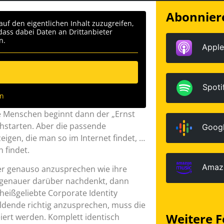
Abonniere
auf den eigentlichen Inhalt zuzugreifen,
 dass dabei Daten an Drittanbieter
n.
Apple
Spoti
en
nge Menschen beginnt dann der „Ernst
hstarten. Aber die passende
Googl
eigen, die man so im Internet findet, …
 findet.
Amaz
er genauso anzusprechen wie ihre
genauer darüber nachdenkt, dann
 heißgeliebte Corporate Identity
ldende richtig anzusprechen, muss die
Weitere F
eiert werden. Komplett identisch