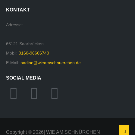
KONTAKT
Adresse:
66121 Saarbrücken
Mobil:
0160-96606740
E-Mail:
nadine@wieamschnuerchen.de
SOCIAL MEDIA
Copyright ©
2026
|
W
IE AM SCHNÜRCHEN