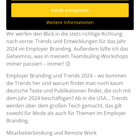
Inhalt entsperren
Weitere Informationen
Wir werfen den Blick in die stets richtige Richtung:
nach vorne. Trends und Entwicklungen für das Jahr
2024 im Employer Branding. Außerdem lüfte ich das
Geheimnis, was in meinem Teambuiling-Workshops
immer passiert – immer! 😉
Employer Branding und Trends 2024 – wo kommen
die Trends her und warum findet man noch kaum
deutsche Texte und Publikationen findet, die sich mit
dem Jahr 2024 beschäftigen? Ab in die USA… Trends
werden über dem großen Teich gemacht, das gilt
sowohl für Mode als auch für Themen im Employer
Branding.
Mitarbeiterbindung und Remote Work