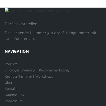
Darf ich vorstellen:
Das lachende Ü. Immer gut drauf. Hängt immer mit
zwei Punkten ab.
NAVIGATION
Projekte
Employer Branding | Personalmarketing
Keynote Termine | Workshops
Über
Kontakt
Datenschutz
Impressum