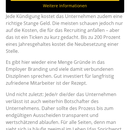
Weitere Informationen
Jede Kündigung kostet das Unternehmen zudem eine
richtige Stange Geld. Die meisten schauen jedoch nur
auf die Kosten, die für das Recruiting anfallen – aber
das ist ein Ticken zu kurz gedacht. Bis zu 200 Prozent
eines Jahresgehaltes kostet die Neubesetzung einer
Stelle.
Es gibt hier wieder eine Menge Gründe in das
Employer Branding und viele damit verbundenen
Disziplinen sprechen. Gut investiert für langfristig
zufriedene Mitarbeiter ist der Rezept.
Und nicht zuletzt: Jede/r die/der das Unternehmen
verlässt ist auch weiterhin Botschafter des
Unternehmens. Daher sollte des Prozess bis zum
endgültigen Ausscheiden transparent und
wertschätzend ablaufen. Für alle Seiten, denn man
sieht sich ja häufig zweimal im Leben (das Sprichwort