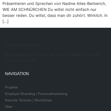
Präsentieren und Sprechen von Nadine Alles-Berberich,
WIE AM SCHNÜRCHEN Du willst nicht einfach nur
besser reden. Du willst, dass man dir zuhört. Wirklich. In
[…]
Darf ich vorstellen:
Das lachende Ü. Immer gut drauf. Hängt immer mit
zwei Punkten ab.
NAVIGATION
Projekte
Employer Branding | Personalmarketing
Keynote Termine | Workshops
Über